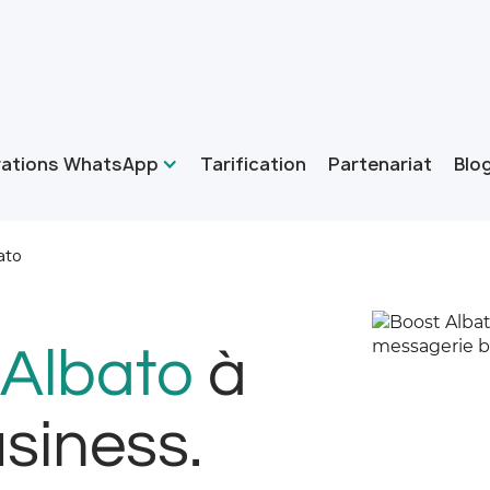
rations WhatsApp
Tarification
Partenariat
Blo
ato
Albato
à
siness.