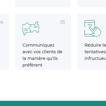
04
05
Communiquez
Réduire l
avec vos clients de
tentatives
la manière qu'ils
infructue
préfèrent