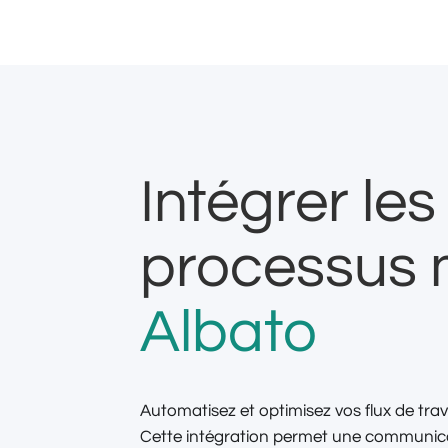
Intégrer le
processus 
Albato
Automatisez et optimisez vos flux de tr
Cette intégration permet une communicat