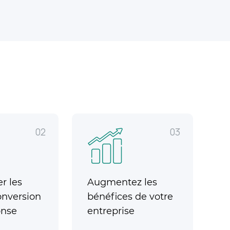
02
03
r les
Augmentez les
onversion
bénéfices de votre
onse
entreprise