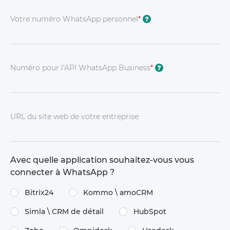
Votre numéro WhatsApp personnel
*
?
Numéro pour l'API WhatsApp Business
*
?
URL du site web de votre entreprise
Avec quelle application souhaitez-vous vous
connecter à WhatsApp ?
Bitrix24
Kommo \​ amoCRM
Simla \​ CRM de détail
HubSpot