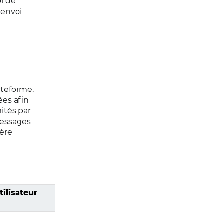
oi de
'envoi
ateforme.
ées afin
ités par
messages
ière
ilisateur