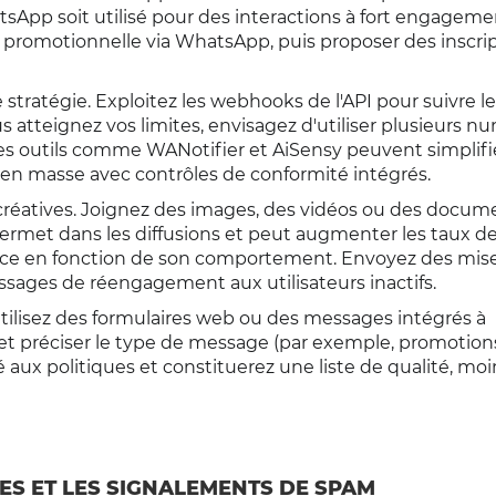
pp soit utilisé pour des interactions à fort engagemen
romotionnelle via WhatsApp, puis proposer des inscri
e stratégie. Exploitez les webhooks de l'API pour suivre l
us atteignez vos limites, envisagez d'utiliser plusieurs n
 Des outils comme WANotifier et AiSensy peuvent simplifi
i en masse avec contrôles de conformité intégrés.
réatives. Joignez des images, des vidéos ou des docum
rmet dans les diffusions et peut augmenter les taux d
ce en fonction de son comportement. Envoyez des mise
ssages de réengagement aux utilisateurs inactifs.
Utilisez des formulaires web ou des messages intégrés à
s et préciser le type de message (par exemple, promotion
té aux politiques et constituerez une liste de qualité, moi
ES ET LES SIGNALEMENTS DE SPAM