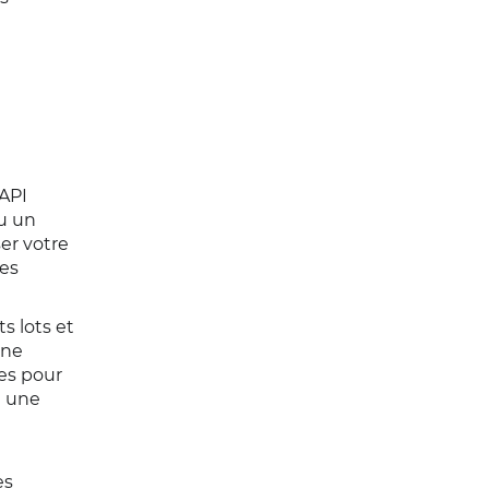
t
'API
u un
er votre
les
s lots et
une
ges pour
à une
es