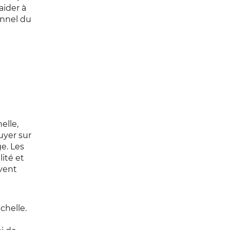
aider à
onnel du
elle,
uyer sur
e. Les
ité et
ivent
chelle.