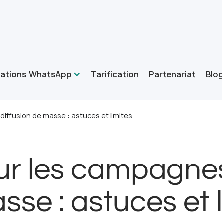
rations WhatsApp
Tarification
Partenariat
Blo
iffusion de masse : astuces et limites
ur les campagnes
sse : astuces et l