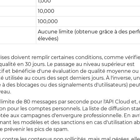
1,000
10,000
100,000
Aucune limite (obtenue grâce à des per
élevées)
ises doivent remplir certaines conditions, comme vérifie
alité en 30 jours. Le passage au niveau supérieur est
if et bénéficie d'une évaluation de qualité moyenne ou 
té utilisée au cours des sept derniers jours. À l'inverse, u
e à des blocages ou des signalements d'utilisateurs) peu
veau.
 limite de 80 messages par seconde pour l'API Cloud et,
on pour les comptes personnels. La liste de diffusion st
aptée aux campagnes d'envergure professionnelle. En avri
nant les modèles et des sanctions en cas d'utilisation ab
e prévenir les pics de spam.
s contre les contenus non sollicités, mais mal gérées, ell