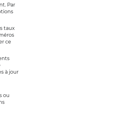
t. Par
ptions
es taux
uméros
er ce
ents
e
s à jour
s ou
ns