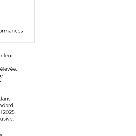
formances
r leur
élevée,
ne
t
 dans
andard
l 2025,
usive,
es