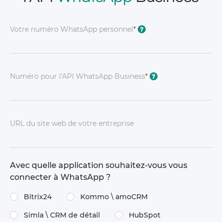
Votre numéro WhatsApp personnel
*
?
Numéro pour l'API WhatsApp Business
*
?
URL du site web de votre entreprise
Avec quelle application souhaitez-vous vous
connecter à WhatsApp ?
Bitrix24
Kommo \​ amoCRM
Simla \​ CRM de détail
HubSpot