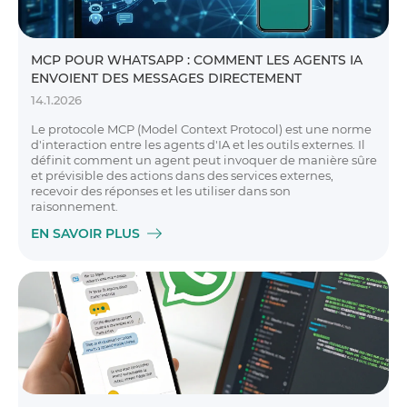
MCP POUR WHATSAPP : COMMENT LES AGENTS IA
ENVOIENT DES MESSAGES DIRECTEMENT
14.1.2026
Le protocole MCP (Model Context Protocol) est une norme
d'interaction entre les agents d'IA et les outils externes. Il
définit comment un agent peut invoquer de manière sûre
et prévisible des actions dans des services externes,
recevoir des réponses et les utiliser dans son
raisonnement.
EN SAVOIR PLUS