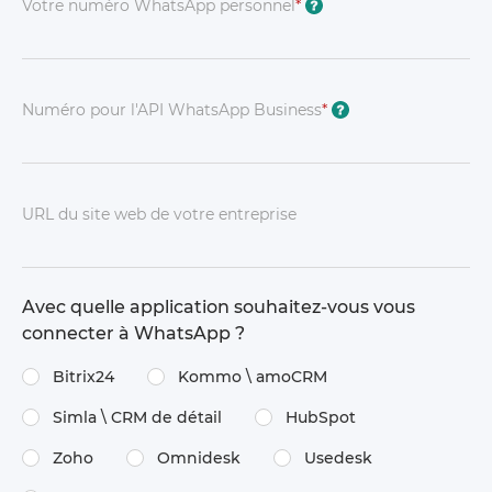
Votre numéro WhatsApp personnel
*
?
Numéro pour l'API WhatsApp Business
*
?
URL du site web de votre entreprise
Avec quelle application souhaitez-vous vous
connecter à WhatsApp ?
Bitrix24
Kommo \​ amoCRM
Simla \​ CRM de détail
HubSpot
Zoho
Omnidesk
Usedesk