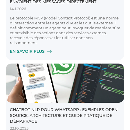
ENVOIENT DES MESSAGES DIRECTEMENT
14.1.2026
Le protocole MCP (Model Context Protocol) est une norme
d'interaction entre les agents d'IA et les outils externes. Il
définit comment un agent peut invoquer de manière sûre
et prévisible des actions dans des services externes,
recevoir des réponses et les utiliser dans son
raisonnement.
EN SAVOIR PLUS
CHATBOT NLP POUR WHATSAPP : EXEMPLES OPEN
SOURCE, ARCHITECTURE ET GUIDE PRATIQUE DE
DÉMARRAGE
22.10.2025