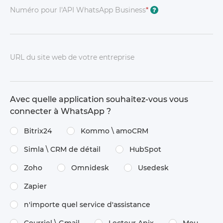
Numéro pour l'API WhatsApp Business
*
?
URL du site web de votre entreprise
Avec quelle application souhaitez-vous vous
connecter à WhatsApp ?
Bitrix24
Kommo \​ amoCRM
Simla \​ CRM de détail
HubSpot
Zoho
Omnidesk
Usedesk
Zapier
n'importe quel service d'assistance