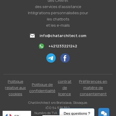
des CRM et
des services d'assistance
Intégrations personnalisées pour
les chatbots
et les e-mails
info@chatarchitect.com
+421233221242
Politique
contrat
Préférences en
Politique de
relative aux
de
matière de
confidentialité
cookies
licence
consentement
ChatArchitect sro Bratislava, Slovaquie.
IČO 54 570 352.
Numéro de TVA : SK 2121731304.
Des questions ?