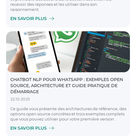
recevoir des réponses et les utiliser dans son
raisonnement.
EN SAVOIR PLUS
CHATBOT NLP POUR WHATSAPP : EXEMPLES OPEN
SOURCE, ARCHITECTURE ET GUIDE PRATIQUE DE
DÉMARRAGE
22.10.2025
Ce guide vous présente des architectures de référence, des
options open source concrètes et trois exemples complets
que vous pouvez utiliser pour votre première version.
EN SAVOIR PLUS