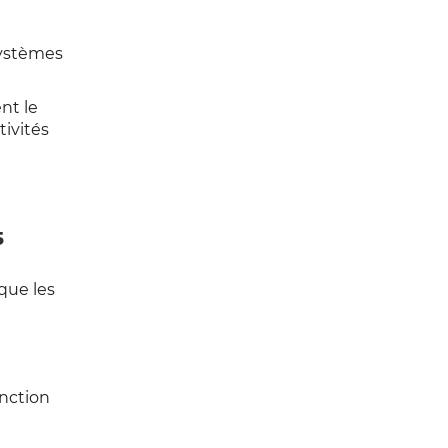
systèmes
nt le
tivités
5
que les
e
onction