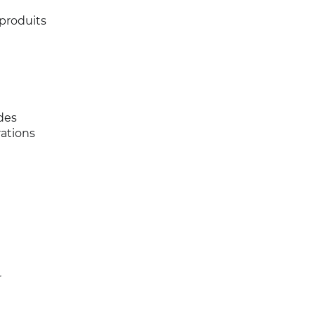
produits
des
rations
r