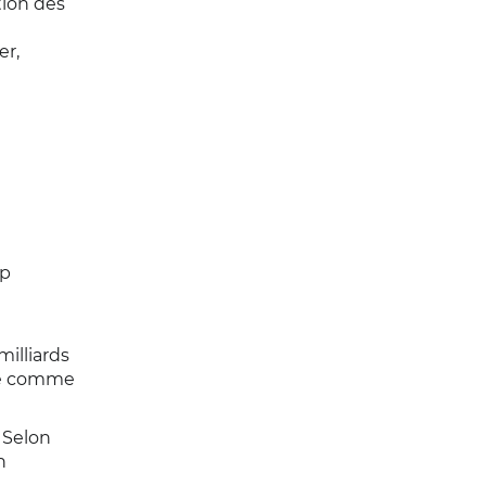
tion des
er,
pp
illiards
rie comme
 Selon
n