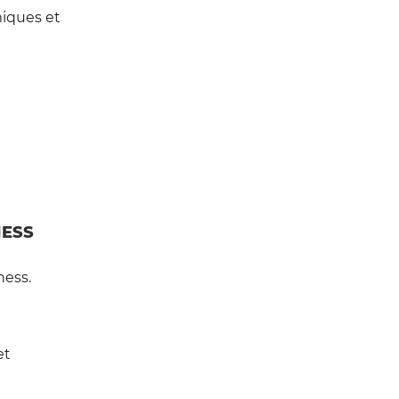
iques et
NESS
ness.
et