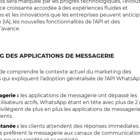
ess sera marquée par les progrès technologiques, l’évolu
 croissante accordée à des expériences fluides et
es et les innovations que les entreprises peuvent anticip
 (IA), les nouvelles fonctionnalités de l’API et des
’avance.
G DES APPLICATIONS DE MESSAGERIE
nt de comprendre le contexte actuel du marketing des
s qui expliquent l'adoption généralisée de l'API WhatsA
agerie :
les applications de messagerie ont dépassé les
isateurs actifs, WhatsApp étant en tête avec plus de 2 m
privilégient de plus en plus les applications de message
ients.
ntanée :
les clients attendent des réponses immédiates.
nts préfèrent la messagerie aux canaux de communicatio
 pour sa rapidité et sa praticité.